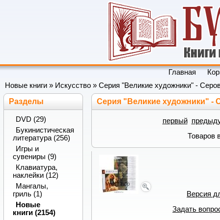
Главная
Кор
Новые книги
»
Искусство
» Серия "Великие художники" - Серо
Разделы
Серия "Великие художники" - 
DVD (29)
первый
предыд
Букинистическая
Товаров 
литература (256)
Игры и
сувениры (9)
Клавиатура,
наклейки (12)
Мангалы,
гриль (1)
Версия д
Новые
Задать вопро
книги (2154)