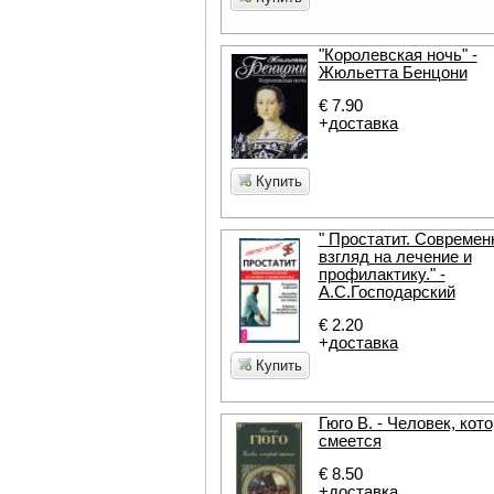
"Королевская ночь" -
Жюльетта Бенцони
€ 7.90
+
доставка
Купить
" Простатит. Совреме
взгляд на лечение и
профилактику." -
А.С.Господарский
€ 2.20
+
доставка
Купить
Гюго В. - Человек, кот
смеется
€ 8.50
+
доставка