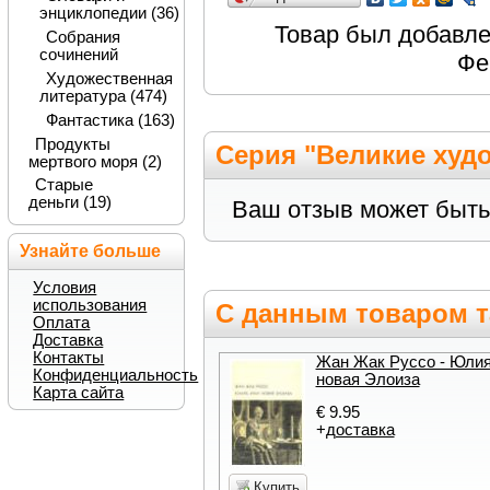
энциклопедии (36)
Товар был добавлен
Собрания
сочинений
Фе
Художественная
литература (474)
Фантастика (163)
Продукты
Серия "Великие худ
мертвого моря (2)
Старые
деньги (19)
Ваш отзыв может быть
Узнайте больше
Условия
использования
С данным товаром т
Оплата
Доставка
Контакты
Жан Жак Руссо - Юлия
Конфиденциальность
новая Элоиза
Карта сайта
€ 9.95
+
доставка
Купить