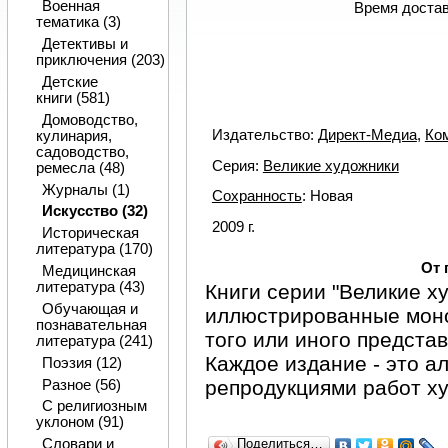
Военная
Время достав
тематика (3)
Детективы и
приключения (203)
Детские
книги (581)
Домоводство,
Издательство:
Директ-Медиа
,
Ко
кулинария,
садоводство,
Серия:
Великие художники
ремесла (48)
Журналы (1)
Сохранность
: Новая
Искусство (32)
2009 г.
Историческая
литература (170)
От 
Медицинская
литература (43)
Книги серии "Великие ху
Обучающая и
иллюстрированные моно
познавательная
того или иного предста
литература (241)
Каждое издание - это а
Поэзия (12)
репродукциями работ х
Разное (56)
С религиозным
уклоном (91)
Словари и
Поделиться…