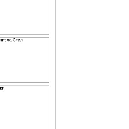
аниэла Стил
ки