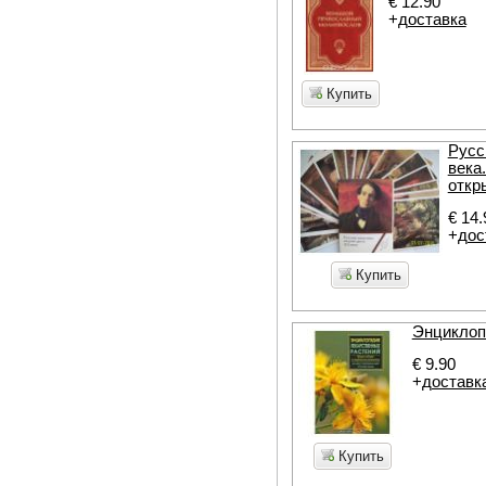
€ 12.90
+
доставка
Купить
Русс
века
откр
€ 14.
+
дос
Купить
Энциклоп
€ 9.90
+
доставк
Купить