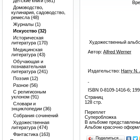
Детские книги (581)
Вре
Домоводство,
кулинария, садоводство,
ремесла (48)
Журналы (1)
Искусство (32)
Историческая
Художественный альб
литература (170)
Медицинская
Автор:
Alfred Werner
литература (43)
Обучающая и
познавательная
Издательство:
Harry N.
литература (241)
Поэзия (12)
Разное (56)
ISBN 0-8109-1416-6; 1995
С религиозным
уклоном (91)
Страниц
128 стр.
Словари и
энциклопедии (36)
Переплет
Собрания сочинений
Суперобложка
В альбоме представлены
Художественная
Альбом красочно оформл
литература (474)
Фантастика (163)
Поделиться…