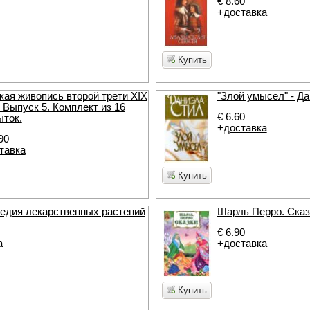
€ 8.60
+
доставка
Купить
кая живопись второй трети XIX
"Злой умысел" - Д
. Выпуск 5. Комплект из 16
€ 6.60
ыток.
+
доставка
90
тавка
Купить
едия лекарственных растений
Шарль Перро. Сказ
€ 6.90
а
+
доставка
Купить