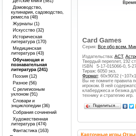
Детские книги (581)
Время
Домоводство,
кулинария, садоводство,
ремесла (48)
Журналы (1)
Искусство (32)
Историческая
Card Games
литература (170)
Серия:
Все обо всем. Ми
Медицинская
литература (43)
Издательства:
АСТ
,
Астр
Обучающая и
Твердый переплет, 192 ст
познавательная
ISBN 5-17-015066-0, 5-27
литература (241)
Тираж: 6050 экз.
Формат
: 60x90/32 (~107х
Поэзия (12)
Вы не помните правила п
Разное (56)
игроком. В ней содержат
С религиозным
клаберджеса и безика дл
уклоном (91)
технику и стратегию игр.
Словари и
энциклопедии (36)
Поделиться…
Собрания сочинений
Художественная
литература (474)
Фантастика (163)
Карточные игры Отзы