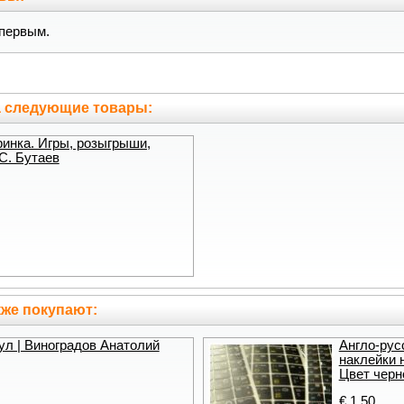
первым.
а следующие товары:
ринка. Игры, розыгрыши,
 С. Бутаев
же покупают:
ул | Виноградов Анатолий
Англо-рус
наклейки н
Цвет черн
€ 1.50