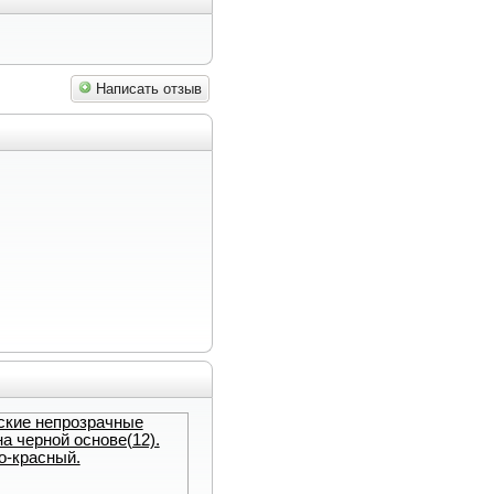
Написать отзыв
ские непрозрачные
а черной основе(12).
о-красный.