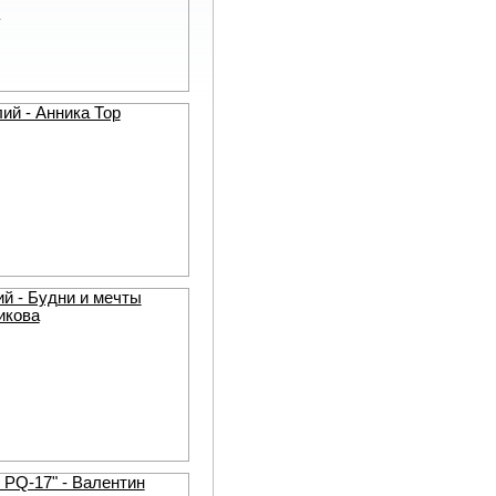
ий - Анника Тор
й - Будни и мечты
икова
 PQ-17" - Валентин