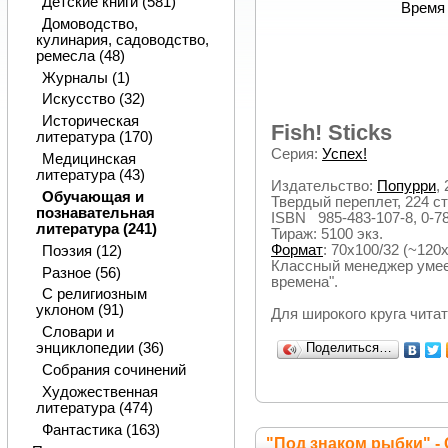
Детские книги (581)
Время 
Домоводство,
кулинария, садоводство,
ремесла (48)
Журналы (1)
Искусство (32)
Историческая
Fish! Sticks
литература (170)
Серия:
Успех!
Медицинская
литература (43)
Издательство:
Попурри
, 
Обучающая и
Твердый переплет, 224 ст
познавательная
ISBN 985-483-107-8, 0-7
литература (241)
Тираж: 5100 экз.
Формат
: 70x100/32 (~120
Поэзия (12)
Классный менеджер умее
Разное (56)
времена".
С религиозным
уклоном (91)
Для широкого круга чита
Словари и
энциклопедии (36)
Поделиться…
Собрания сочинений
Художественная
литература (474)
Фантастика (163)
"Под знаком рыбки" -