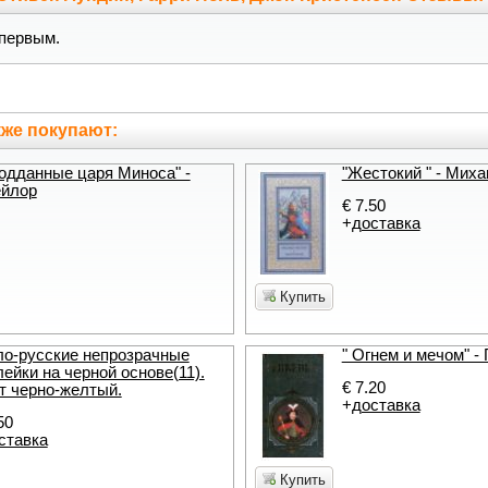
первым.
же покупают:
одданные царя Миноса" -
"Жестокий " - Мих
ейлор
€ 7.50
+
доставка
Купить
ло-русские непрозрачные
" Огнем и мечом" -
лейки на черной основе(11).
€ 7.20
т черно-желтый.
+
доставка
50
ставка
Купить