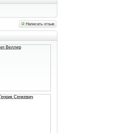
Написать отзыв
аил Веллер
 Генрик Сенкевич