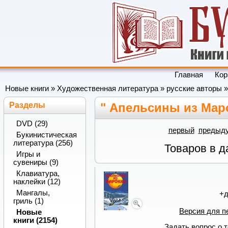
Главная
Кор
Новые книги
»
Художественная литература
»
русские авторы
»
Разделы
" Апельсины из Мар
DVD (29)
первый
предыд
Букинистическая
литература (256)
Товаров в д
Игры и
сувениры (9)
Клавиатура,
наклейки (12)
Мангалы,
+
гриль (1)
Версия для п
Новые
книги (2154)
Задать вопрос о 