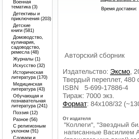
Военная
тематика (3)
Время доставки:
Детективы и
приключения (203)
Детские
книги (581)
Домоводство,
кулинария,
садоводство,
ремесла (48)
Авторский сборник
Журналы (1)
Искусство (32)
Издательство:
Эксмо
, 2
Историческая
литература (170)
Твердый переплет, 480 
Медицинская
ISBN 5-699-17886-4
литература (43)
Тираж: 7000 экз.
Обучающая и
познавательная
Формат
: 84x108/32 (~1
литература (241)
Поэзия (12)
От издателя
Разное (56)
"Коллеги", "Звездный би
С религиозным
написанные Василием 
уклоном (91)
Словари и