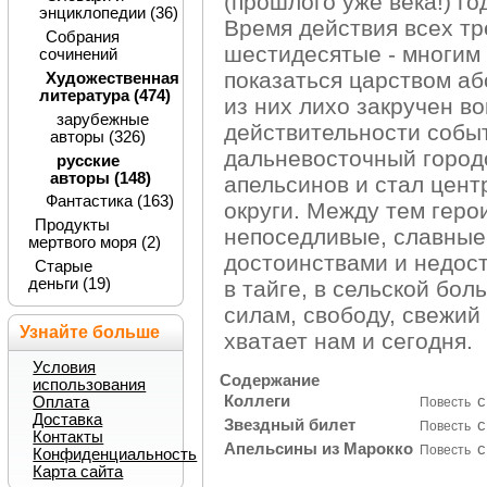
(прошлого уже века!) г
энциклопедии (36)
Время действия всех тр
Собрания
шестидесятые - многим
сочинений
показаться царством аб
Художественная
литература (474)
из них лихо закручен во
зарубежные
действительности событ
авторы (326)
дальневосточный городо
русские
авторы (148)
апельсинов и стал цент
Фантастика (163)
округи. Между тем герои
Продукты
непоседливые, славные
мертвого моря (2)
достоинствами и недост
Старые
деньги (19)
в тайге, в сельской бол
силам, свободу, свежий 
Узнайте больше
хватает нам и сегодня.
Условия
Содержание
использования
Коллеги
c
Оплата
Повесть
Доставка
Звездный билет
c
Повесть
Контакты
Апельсины из Марокко
c
Повесть
Конфиденциальность
Карта сайта