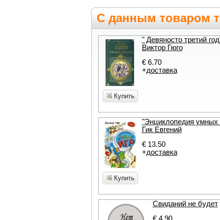
С данным товаром т
" Девяносто третий год"
Виктор Гюго
€ 6.70
+
доставка
Купить
"Энциклопедия умных и
Гик Евгений
€ 13.50
+
доставка
Купить
Свиданий не будет
€ 4.90