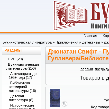
Главная
Кор
Букинистическая литература
»
Приключения и детективы
» Дж
Разделы
Джонатан Свифт - П
Гулливера/Библиоте
DVD (29)
Букинистическая
литература (256)
первый
предыд
Антиквариат до
Товаров в 
1959 года (17)
Библиотека
всемирной
литературы (16)
Детская
+
д
литература (8)
Историческая
Код товара