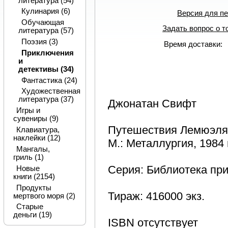
литература (54)
Кулинария (6)
Версия для п
Обучающая
Задать вопрос о т
литература (57)
Поэзия (3)
Время доставки: 
Приключения
и
детективы (34)
Фантастика (24)
Художественная
литература (37)
Джонатан Свифт
Игры и
сувениры (9)
Путешествия Лемюэля
Клавиатура,
наклейки (12)
М.: Металлургия, 1984 г
Мангалы,
гриль (1)
Серия: Библиотека при
Новые
книги (2154)
Продукты
Тираж: 416000 экз.
мертвого моря (2)
Старые
деньги (19)
ISBN отсутствует