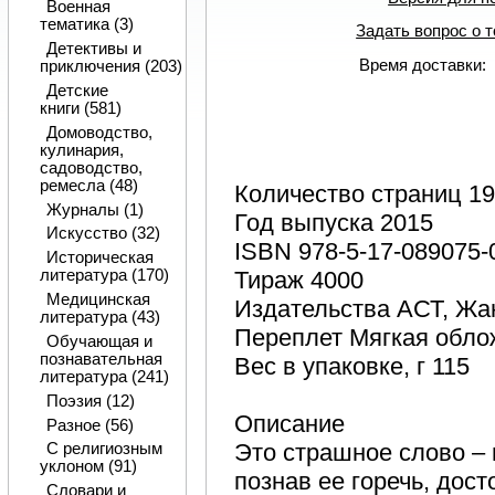
Военная
тематика (3)
Задать вопрос о 
Детективы и
Время доставки:
приключения (203)
Детские
книги (581)
Домоводство,
кулинария,
садоводство,
ремесла (48)
Количество страниц 1
Журналы (1)
Год выпуска 2015
Искусство (32)
ISBN 978-5-17-089075-
Историческая
Тираж 4000
литература (170)
Медицинская
Издательства АСТ, Ж
литература (43)
Переплет Мягкая обло
Обучающая и
познавательная
Вес в упаковке, г 115
литература (241)
Поэзия (12)
Описание
Разное (56)
Это страшное слово – 
С религиозным
уклоном (91)
познав ее горечь, дос
Словари и