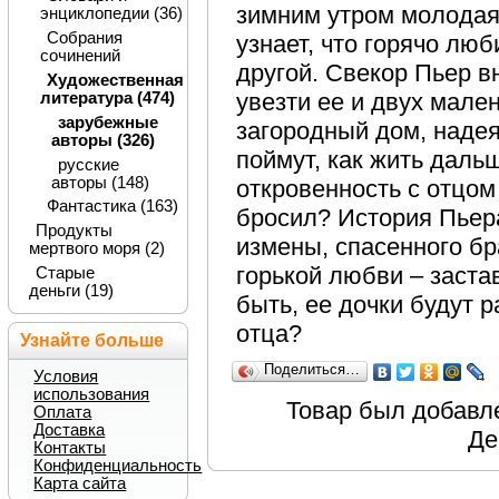
зимним утром молодая
энциклопедии (36)
Собрания
узнает, что горячо лю
сочинений
другой. Свекор Пьер 
Художественная
увезти ее и двух мале
литература (474)
зарубежные
загородный дом, надеяс
авторы (326)
поймут, как жить даль
русские
авторы (148)
откровенность с отцом
Фантастика (163)
бросил? История Пьера
Продукты
измены, спасенного бр
мертвого моря (2)
горькой любви – заста
Старые
деньги (19)
быть, ее дочки будут 
отца?
Узнайте больше
Поделиться…
Условия
использования
Товар был добавле
Оплата
Доставка
Де
Контакты
Конфиденциальность
Карта сайта