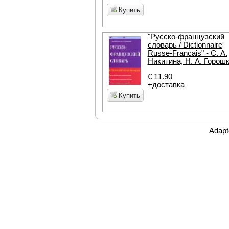
Купить
"Русско-французский
словарь / Dictionnaire
Russe-Francais" - С. А.
Никитина, Н. А. Горош
€ 11.90
+
доставка
Купить
Adapt