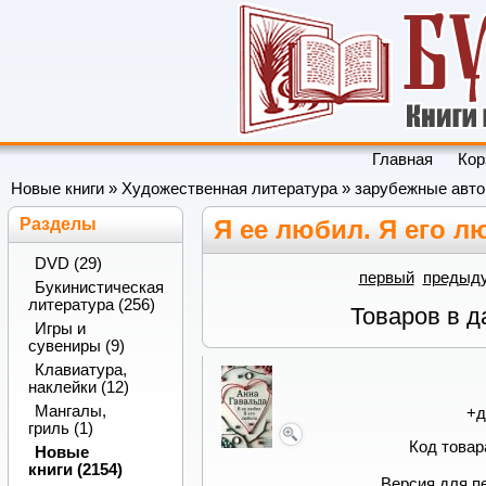
Главная
Кор
Новые книги
»
Художественная литература
»
зарубежные авт
Разделы
Я ее любил. Я его л
DVD (29)
первый
предыд
Букинистическая
литература (256)
Товаров в д
Игры и
сувениры (9)
Клавиатура,
наклейки (12)
Мангалы,
+
д
гриль (1)
Код товар
Новые
книги (2154)
Версия для п