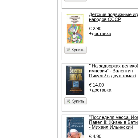
Детские подвижные иг
народов СССР
€ 2.90
+
доставка
Купить
" На задворках велико
империи" - Валентин
Пикуль/ в двух томах/
€ 14.00
+
доставка
Купить
"Последняя месса. Ио
Павел II: Жизнь в Вати
- Михаил Ильинский
€ 4.90