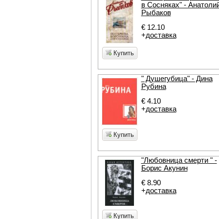
в Сосняках" - Анатоли
Рыбаков
€ 12.10
+
доставка
Купить
" Душегубица" - Дина
Рубина
€ 4.10
+
доставка
Купить
"Любовница смерти " -
Борис Акунин
€ 8.90
+
доставка
Купить