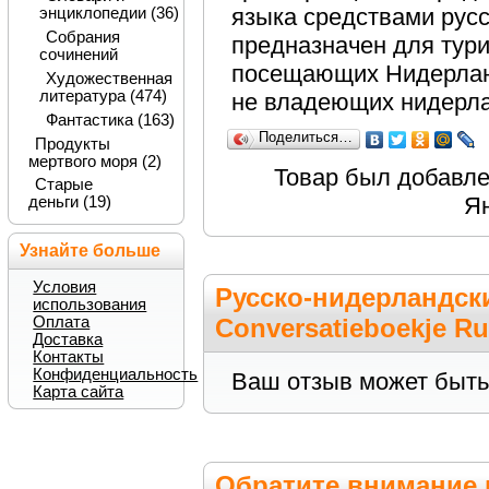
языка средствами русс
энциклопедии (36)
Собрания
предназначен для тур
сочинений
посещающих Нидерлан
Художественная
литература (474)
не владеющих нидерла
Фантастика (163)
Поделиться…
Продукты
мертвого моря (2)
Товар был добавлен
Старые
Я
деньги (19)
Узнайте больше
Условия
Русско-нидерландски
использования
Conversatieboekje R
Оплата
Доставка
Контакты
Конфиденциальность
Ваш отзыв может быть
Карта сайта
Обратите внимание 