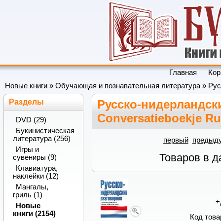
Главная
Кор
Новые книги
»
Обучающая и познавательная литература
» Рус
Разделы
Русско-нидерландски
Conversatieboekje Ru
DVD (29)
Букинистическая
литература (256)
первый
предыд
Игры и
Товаров в д
сувениры (9)
Клавиатура,
наклейки (12)
Мангалы,
гриль (1)
+
Новые
книги (2154)
Код това