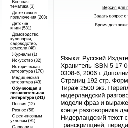
Военная
тематика (3)
Версия для 
Детективы и
Задать вопрос о
приключения (203)
Детские
Время доставки:
книги (581)
Домоводство,
кулинария,
садоводство,
ремесла (48)
Журналы (1)
Языки: Русский Издате
Искусство (32)
Хранитель ISBN 5-17-03
Историческая
литература (170)
0308-6; 2006 г. Допол
Медицинская
Страниц 192 стр. Форм
литература (43)
Тираж 2500 экз. Переп
Обучающая и
познавательная
нидерландский разгов
литература (241)
модели фраз и выражен
Поэзия (12)
конце разговорника да
Разное (56)
С религиозным
Нидерландский текст 
уклоном (91)
транскрипцией, перед
Словари и