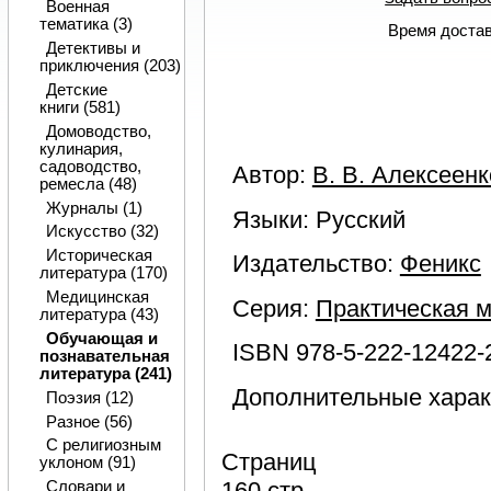
Военная
тематика (3)
Время достав
Детективы и
приключения (203)
Детские
книги (581)
Домоводство,
кулинария,
садоводство,
Автор:
В. В. Алексеенк
ремесла (48)
Журналы (1)
Языки: Русский
Искусство (32)
Историческая
Издательство:
Феникс
литература (170)
Медицинская
Серия:
Практическая м
литература (43)
Обучающая и
ISBN 978-5-222-12422-2
познавательная
литература (241)
Дополнительные харак
Поэзия (12)
Разное (56)
С религиозным
Страниц
уклоном (91)
160 стр.
Словари и