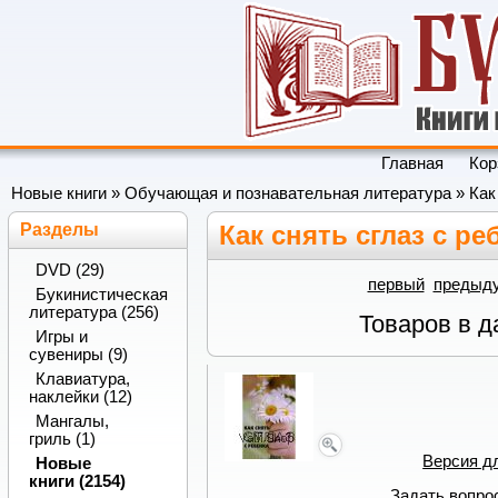
Главная
Кор
Новые книги
»
Обучающая и познавательная литература
» Как
Разделы
Как снять сглаз с ре
DVD (29)
первый
предыд
Букинистическая
литература (256)
Товаров в д
Игры и
сувениры (9)
Клавиатура,
наклейки (12)
Мангалы,
гриль (1)
Версия д
Новые
книги (2154)
Задать вопро