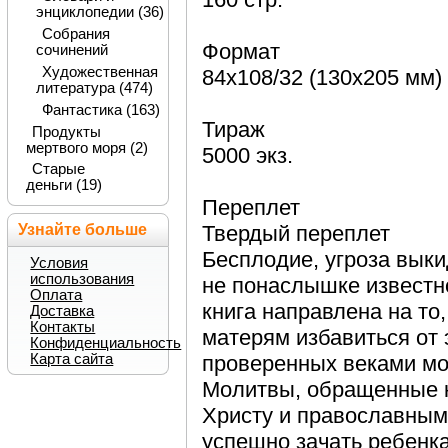
энциклопедии (36)
Собрания
Формат
сочинений
Художественная
84x108/32 (130х205 мм)
литература (474)
Фантастика (163)
Тираж
Продукты
мертвого моря (2)
5000 экз.
Старые
деньги (19)
Переплет
Узнайте больше
Твердый переплет
Бесплодие, угроза выки
Условия
использования
не понаслышке извест
Оплата
книга направлена на то
Доставка
Контакты
матерям избавиться от
Конфиденциальность
Карта сайта
проверенных веками мол
Молитвы, обращенные к
Христу и православным 
успешно зачать ребенка